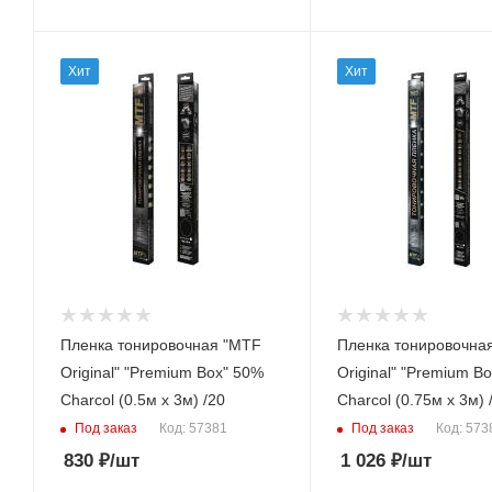
Хит
Хит
Пленка тонировочная "MTF
Пленка тонировочна
Original" "Premium Box" 50%
Original" "Premium B
Сharcol (0.5м х 3м) /20
Сharcol (0.75м х 3м) 
Под заказ
Под заказ
Код: 57381
Код: 573
830
₽
/шт
1 026
₽
/шт