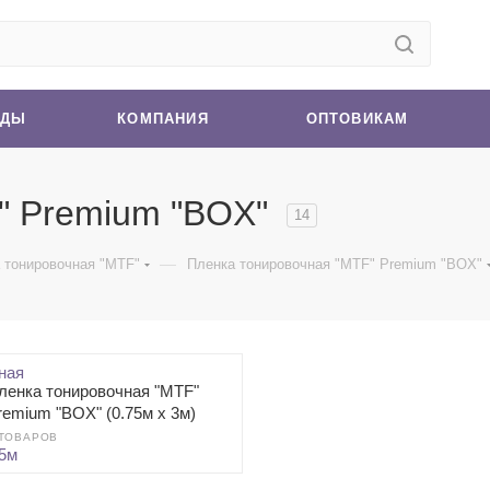
НДЫ
КОМПАНИЯ
ОПТОВИКАМ
" Premium "BOX"
14
—
 тонировочная "MTF"
Пленка тонировочная "MTF" Premium "BOX"
ленка тонировочная "MTF"
remium "BOX" (0.75м х 3м)
 ТОВАРОВ