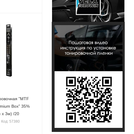
ровочная "MTF
mium Box" 35%
 х 3м) /20
Код: 57380