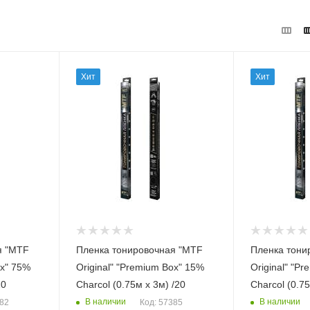
Хит
Хит
я "MTF
Пленка тонировочная "MTF
Пленка тони
75%
Original" "Premium Box" 15%
Original" "P
20
Сharcol (0.75м х 3м) /20
Сharcol (0.75
В наличии
В наличии
382
Код: 57385