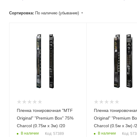
Сортировка:
По наличию (убывание)
Пленка тонировочная "MTF
Пленка тонировочна
Original" "Premium Box" 75%
Original" "Premium Box" 
Сharcol (0.75м х 3м) /20
Сharcol (0.5м х 3м) /
В наличии
В наличии
Код: 57389
Код: 57