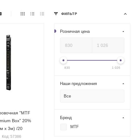
ФИЛЬТР
Розничная цена
830
1 026
Наши предложения
Все
ровочная "MTF
Бренд
remium Box" 20%
MTF
м х 3м) /20
Код: 57386