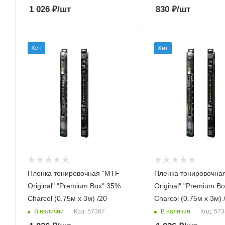
1 026
₽
/шт
830
₽
/шт
Хит
Хит
Пленка тонировочная "MTF
Пленка тонировочна
Original" "Premium Box" 35%
Original" "Premium B
Сharcol (0.75м х 3м) /20
Сharcol (0.75м х 3м) 
В наличии
В наличии
Код: 57387
Код: 57