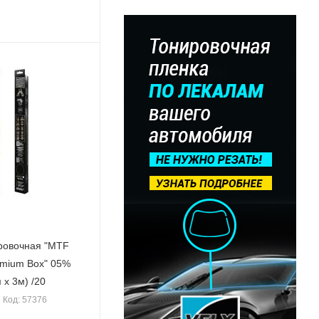
ровочная "MTF
mium Box" 05%
 х 3м) /20
Код: 57376