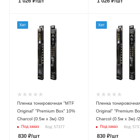
1 026
₽
/шт
1 026
₽
/шт
Хит
Хит
Пленка тонировочная "MTF
Пленка тонировочна
Original" "Premium Box" 10%
Original" "Premium Box" 
Сharcol (0.5м х 3м) /20
Сharcol (0.5м х 3м) /
Под заказ
Под заказ
Код: 57377
Код: 573
830
₽
/шт
830
₽
/шт