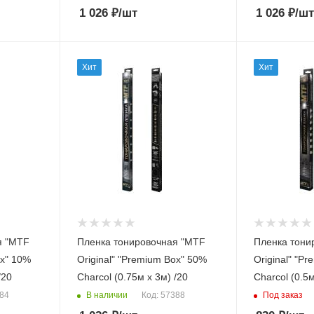
1 026
₽
/шт
1 026
₽
/шт
Хит
Хит
я "MTF
Пленка тонировочная "MTF
Пленка тони
ox" 10%
Original" "Premium Box" 50%
Original" "Pre
/20
Сharcol (0.75м х 3м) /20
Сharcol (0.5м
В наличии
Под заказ
384
Код: 57388