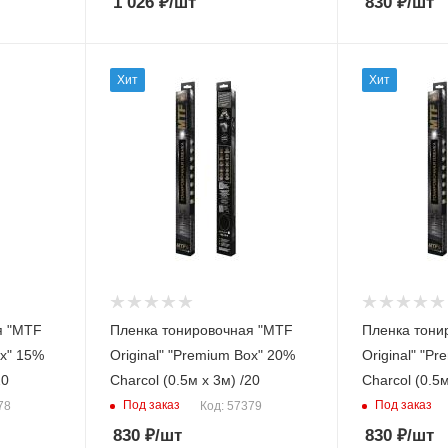
1 026
₽
/шт
830
₽
/шт
Хит
Хит
я "MTF
Пленка тонировочная "MTF
Пленка тони
15%
Original" "Premium Box" 20%
Original" "Pre
20
Сharcol (0.5м х 3м) /20
Сharcol (0.5м
Под заказ
Под заказ
78
Код: 57379
830
₽
/шт
830
₽
/шт