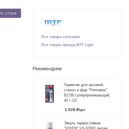
ТЬ ОТЗЫВ
Все товары категории
Все товары бренда MTF Light
Рекомендуем
Герметик для автомоб.
стекол и фар "Permatex"
81730 суперпроникающий,
42 г /12
1 078
₽
/шт
Эмаль термостойкая
"VIXEN" VX-53001 белая,