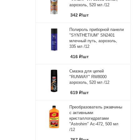
аэрозоль, 520 мл /12
342
₽
/шт
Полироль приборной панели
"SYNTHETIUM" SN2401
млечный путь, аэрозоль,
335 мл /12
416
₽
/шт
Смазка для цепей
"RUNWAY" RW8000
аэрозоль, 520 мл /12
619
₽
/шт
Преобразователь ржавчины
с активными
кристаллогидратами
"Astrohim" Ас-472, 500 мл
/12
767
₽
/шт